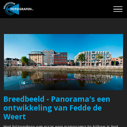
Breedbeeld - Panorama's een
ontwikkeling van Fedde de
Weert
Het bijzondere om naar een panorama te kijken is het