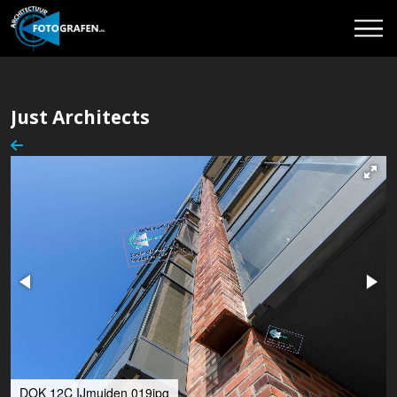
Just Architects
DOK 12C IJmuiden 019jpg